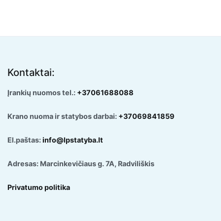
Kontaktai:
Įrankių nuomos tel.:
+37061688088
Krano nuoma ir statybos darbai:
+37069841859
El.paštas:
info@lpstatyba.lt
Adresas: Marcinkevičiaus g. 7A, Radviliškis
Privatumo politika