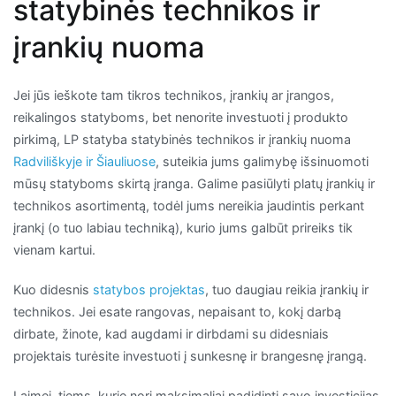
statybinės technikos ir
įrankių nuoma
Jei jūs ieškote tam tikros technikos, įrankių ar įrangos,
reikalingos statyboms, bet nenorite investuoti į produkto
pirkimą, LP statyba statybinės technikos ir įrankių nuoma
Radviliškyje ir Šiauliuose
, suteikia jums galimybę išsinuomoti
mūsų statyboms skirtą įranga. Galime pasiūlyti platų įrankių ir
technikos asortimentą, todėl jums nereikia jaudintis perkant
įrankį (o tuo labiau techniką), kurio jums galbūt prireiks tik
vienam kartui.
Kuo didesnis
statybos projektas
, tuo daugiau reikia įrankių ir
technikos. Jei esate rangovas, nepaisant to, kokį darbą
dirbate, žinote, kad augdami ir dirbdami su didesniais
projektais turėsite investuoti į sunkesnę ir brangesnę įrangą.
Laimei, tiems, kurie nori maksimaliai padidinti savo investicijas