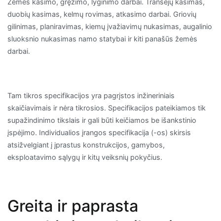
Žemės kasimo, gręžimo, lyginimo darbai. Tranšėjų kasimas,
duobių kasimas, kelmų rovimas, atkasimo darbai. Griovių
gilinimas, planiravimas, kiemų įvažiavimų nukasimas, augalinio
sluoksnio nukasimas namo statybai ir kiti panašūs žemės
darbai.
Tam tikros specifikacijos yra pagrįstos inžineriniais
skaičiavimais ir nėra tikrosios. Specifikacijos pateikiamos tik
supažindinimo tikslais ir gali būti keičiamos be išankstinio
įspėjimo. Individualios įrangos specifikacija (-os) skirsis
atsižvelgiant į įprastus konstrukcijos, gamybos,
eksploatavimo sąlygų ir kitų veiksnių pokyčius.
Greita ir paprasta