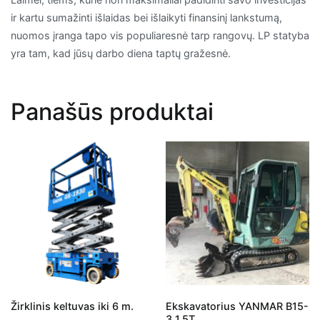
ir kartu sumažinti išlaidas bei išlaikyti finansinį lankstumą,
nuomos įranga tapo vis populiaresnė tarp rangovų. LP statyba
yra tam, kad jūsų darbo diena taptų gražesnė.
Panašūs produktai
Žirklinis keltuvas iki 6 m.
Ekskavatorius YANMAR B15-
3 1.5T