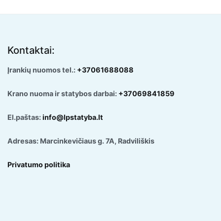
Kontaktai:
Įrankių nuomos tel.:
+37061688088
Krano nuoma ir statybos darbai:
+37069841859
El.paštas:
info@lpstatyba.lt
Adresas: Marcinkevičiaus g. 7A, Radviliškis
Privatumo politika