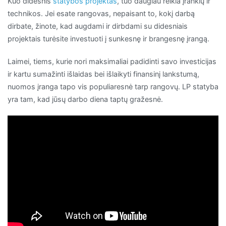
Kuo didesnis
statybos projektas
, tuo daugiau reikia įrankių ir
technikos. Jei esate rangovas, nepaisant to, kokį darbą
dirbate, žinote, kad augdami ir dirbdami su didesniais
projektais turėsite investuoti į sunkesnę ir brangesnę įrangą.
Laimei, tiems, kurie nori maksimaliai padidinti savo investicijas
ir kartu sumažinti išlaidas bei išlaikyti finansinį lankstumą,
nuomos įranga tapo vis populiaresnė tarp rangovų. LP statyba
yra tam, kad jūsų darbo diena taptų gražesnė.