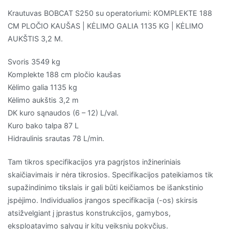
Krautuvas BOBCAT S250 su operatoriumi: KOMPLEKTE 188
CM PLOČIO KAUŠAS | KĖLIMO GALIA 1135 KG | KĖLIMO
AUKŠTIS 3,2 M.
Svoris 3549 kg
Komplekte 188 cm pločio kaušas
Kėlimo galia 1135 kg
Kėlimo aukštis 3,2 m
DK kuro sąnaudos (6 – 12) L/val.
Kuro bako talpa 87 L
Hidraulinis srautas 78 L/min.
Tam tikros specifikacijos yra pagrįstos inžineriniais
skaičiavimais ir nėra tikrosios. Specifikacijos pateikiamos tik
supažindinimo tikslais ir gali būti keičiamos be išankstinio
įspėjimo. Individualios įrangos specifikacija (-os) skirsis
atsižvelgiant į įprastus konstrukcijos, gamybos,
eksploatavimo sąlygų ir kitų veiksnių pokyčius.