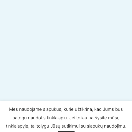
Mes naudojame slapukus, kurie užtikrina, kad Jums bus
patogu naudotis tinklalapiu. Jei toliau naršysite mūsų
tinklalapyje, tai tolygu Jūsų sutikimui su slapukų naudojimu.
Visos teisės saugomos © 2020
LP statyba
. Sprendimas: