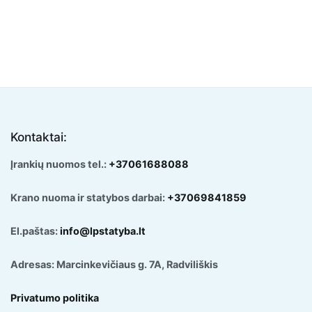
Kontaktai:
Įrankių nuomos tel.:
+37061688088
Krano nuoma ir statybos darbai:
+37069841859
El.paštas:
info@lpstatyba.lt
Adresas: Marcinkevičiaus g. 7A, Radviliškis
Privatumo politika