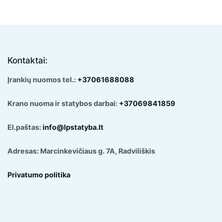
Kontaktai:
Įrankių nuomos tel.:
+37061688088
Krano nuoma ir statybos darbai:
+37069841859
El.paštas:
info@lpstatyba.lt
Adresas: Marcinkevičiaus g. 7A, Radviliškis
Privatumo politika