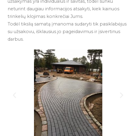
užsakymas yra individualus ir savitas, todėl sunku
neturint daugiau informacijos atsakyti, kiek kainuos
trinkelių klojimas konkrečiai Jums.
Todėl tikslią samatą įmanoma sudaryti tik pasiklabėjus
su užsakovu, išklausius jo pageidavimus ir įsivertinus
darbus.