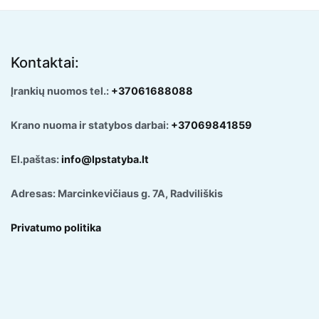
Kontaktai:
Įrankių nuomos tel.:
+37061688088
Krano nuoma ir statybos darbai:
+37069841859
El.paštas:
info@lpstatyba.lt
Adresas: Marcinkevičiaus g. 7A, Radviliškis
Privatumo politika