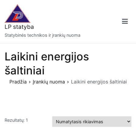
Eiti
prie
turinio
LP statyba
Statybinės technikos ir įrankių nuoma
Laikini energijos
šaltiniai
Pradžia
Įrankių nuoma
Laikini energijos šaltiniai
Rezultatų: 1