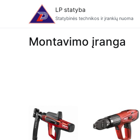
Eiti
LP statyba
prie
Statybinės technikos ir įrankių nuoma
turinio
Montavimo įranga