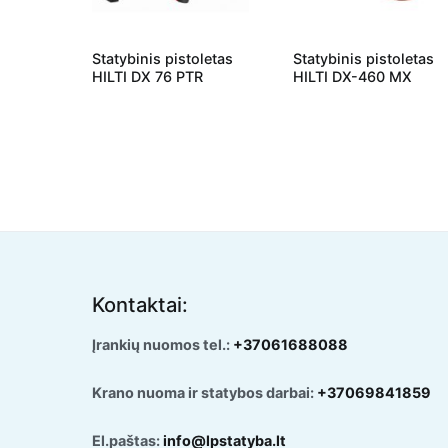
Statybinis pistoletas
Statybinis pistoletas
HILTI DX 76 PTR
HILTI DX-460 MX
Kontaktai:
Įrankių nuomos tel.:
+37061688088
Krano nuoma ir statybos darbai:
+37069841859
El.paštas:
info@lpstatyba.lt