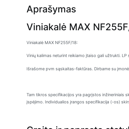
Aprašymas
Viniakalė MAX NF255F/18
Viniakalė MAX NF255F/18:
Vinių kalimas neturint reikiamo įtaiso gali užtrukti. 
Išrašome pvm sąskaitas-faktūras. Dirbame su įmonėmi
Tam tikros specifikacijos yra pagrįstos inžineriniais s
įspėjimo. Individualios įrangos specifikacija (-os) sk