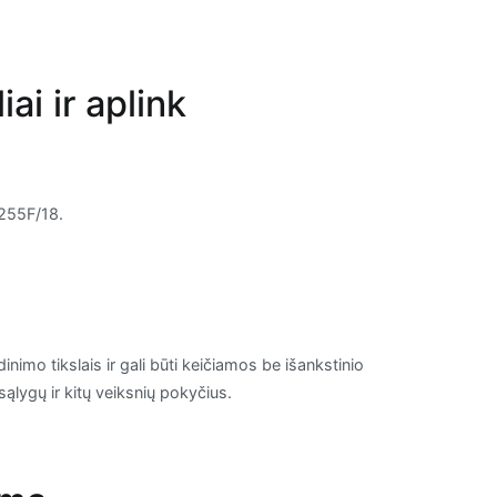
ai ir aplink
F255F/18.
inimo tikslais ir gali būti keičiamos be išankstinio
sąlygų ir kitų veiksnių pokyčius.