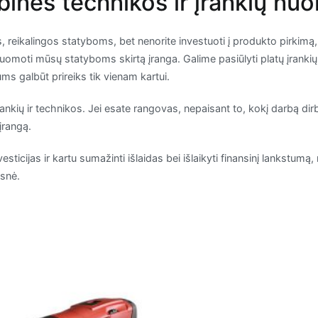
ybinės technikos ir įrankių nu
os, reikalingos statyboms, bet nenorite investuoti į produkto pirkim
nuomoti mūsų statyboms skirtą įranga. Galime pasiūlyti platų įrankių
jums galbūt prireiks tik vienam kartui.
įrankių ir technikos. Jei esate rangovas, nepaisant to, kokį darbą di
įrangą.
vesticijas ir kartu sumažinti išlaidas bei išlaikyti finansinį lankstu
esnė.