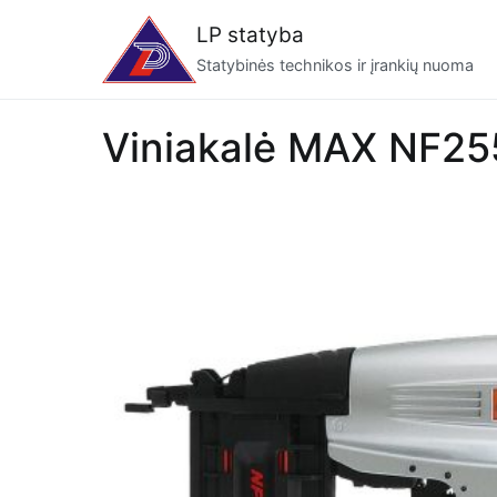
Eiti
LP statyba
prie
Statybinės technikos ir įrankių nuoma
turinio
Viniakalė MAX NF25