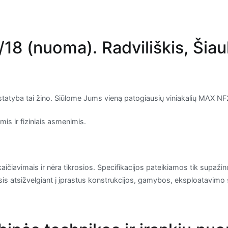
 (nuoma). Radviliškis, Šiauli
LP statyba tai žino. Siūlome Jums vieną patogiausių viniakalių MAX N
s ir fiziniais asmenimis.
kaičiavimais ir nėra tikrosios. Specifikacijos pateikiamos tik supažind
irsis atsižvelgiant į įprastus konstrukcijos, gamybos, eksploatavimo 