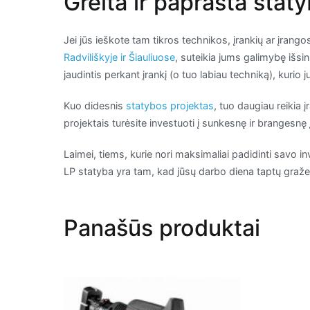
Greita ir paprasta stat
Jei jūs ieškote tam tikros technikos, įrankių ar įrang
Radviliškyje ir Šiauliuose
, suteikia jums galimybę išsi
jaudintis perkant įrankį (o tuo labiau techniką), kurio 
Kuo didesnis
statybos projektas
, tuo daugiau reikia 
projektais turėsite investuoti į sunkesnę ir brangesnę 
Laimei, tiems, kurie nori maksimaliai padidinti savo in
LP statyba yra tam, kad jūsų darbo diena taptų graž
Panašūs produktai