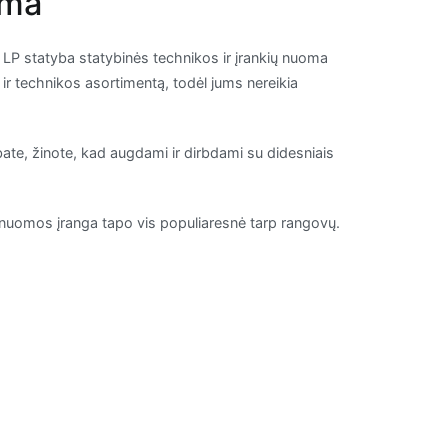
oma
ą, LP statyba statybinės technikos ir įrankių nuoma
 ir technikos asortimentą, todėl jums nereikia
rbate, žinote, kad augdami ir dirbdami su didesniais
mą, nuomos įranga tapo vis populiaresnė tarp rangovų.