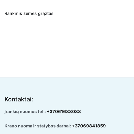
Rankinis žemės grąžtas
Kontaktai:
Įrankių nuomos tel.:
+37061688088
Krano nuoma ir statybos darbai:
+37069841859