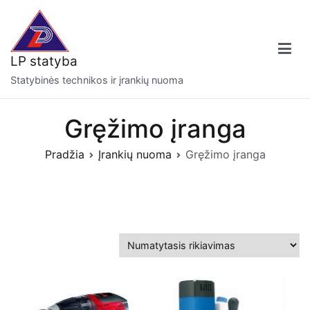
Eiti
prie
turinio
LP statyba
Statybinės technikos ir įrankių nuoma
Gręžimo įranga
Pradžia
Įrankių nuoma
Gręžimo įranga