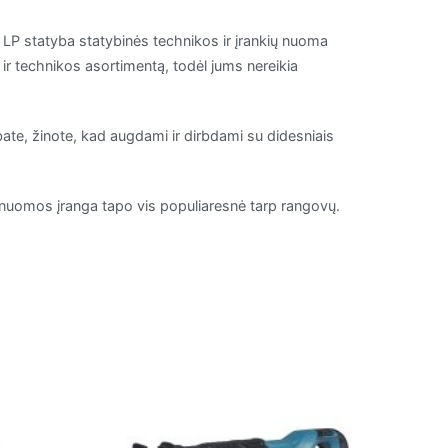
ą, LP statyba statybinės technikos ir įrankių nuoma
 ir technikos asortimentą, todėl jums nereikia
rbate, žinote, kad augdami ir dirbdami su didesniais
mą, nuomos įranga tapo vis populiaresnė tarp rangovų.