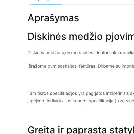
Aprašymas
Diskinės medžio pjovimo
Diskinės medžio pjovimo staklės idealiai tinka mobi
Išrašome pvm sąskaitas-faktūras. Dirbame su įmonėmi
Tam tikros specifikacijos yra pagrįstos inžineriniais s
įspėjimo. Individualios įrangos specifikacija (-os) sk
Greita ir paprasta stat