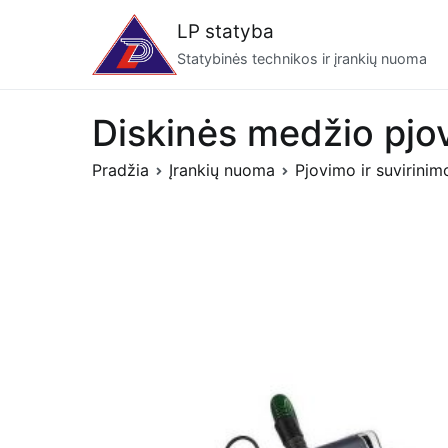
Eiti
LP statyba
prie
Statybinės technikos ir įrankių nuoma
turinio
Diskinės medžio pjo
Pradžia
Įrankių nuoma
Pjovimo ir suvirinim