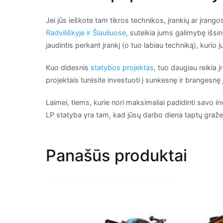
Jei jūs ieškote tam tikros technikos, įrankių ar įrang
Radviliškyje ir Šiauliuose
, suteikia jums galimybę išsi
jaudintis perkant įrankį (o tuo labiau techniką), kurio 
Kuo didesnis
statybos projektas
, tuo daugiau reikia 
projektais turėsite investuoti į sunkesnę ir brangesnę 
Laimei, tiems, kurie nori maksimaliai padidinti savo in
LP statyba yra tam, kad jūsų darbo diena taptų graž
Panašūs produktai