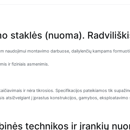
 staklės (nuoma). Radviliškis,
liam naudojimui montavimo darbuose, dailylenčių kampams formuoti
s ir fiziniais asmenimis.
kaičiavimais ir nėra tikrosios. Specifikacijos pateikiamos tik supažind
irsis atsižvelgiant į įprastus konstrukcijos, gamybos, eksploatavimo 
ybinės technikos ir įrankių nu