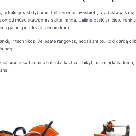
os, reikalingos statyboms, bet nenorite investuoti į produkto pirkim
nuomoti mūsų statyboms skirtą įranga. Galime pasiūlyti platų įrankių
jums galbūt prireiks tik vienam kartui.
įrankių ir technikos. Jei esate rangovas, nepaisant to, kokį darbą di
įrangą.
vesticijas ir kartu sumažinti išlaidas bei išlaikyti finansinį lankstu
esnė.