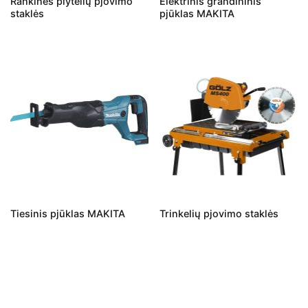
Rankinės plytelių pjovimo
Elektrinis grandininis
staklės
pjūklas MAKITA
Tiesinis pjūklas MAKITA
Trinkelių pjovimo staklės