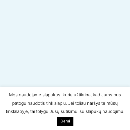
Mes naudojame slapukus, kurie užtikrina, kad Jums bus
patogu naudotis tinklalapiu. Jei toliau naršysite mūsų
tinklalapyje, tai tolygu Jūsų sutikimui su slapukų naudojimu.
Visos teisės saugomos © 2020
LP statyba
. Sprendimas:
Gerai
SEOcandy