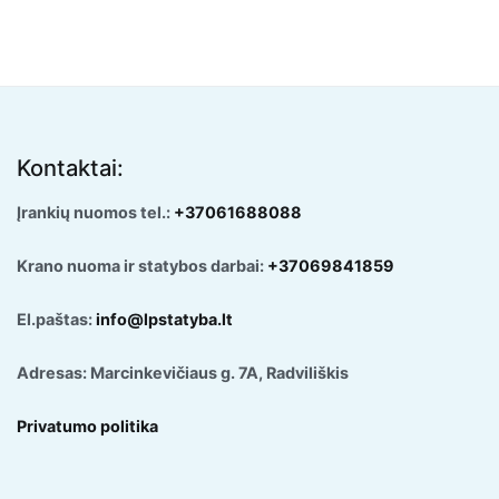
Kontaktai:
Įrankių nuomos tel.:
+37061688088
Krano nuoma ir statybos darbai:
+37069841859
El.paštas:
info@lpstatyba.lt
Adresas: Marcinkevičiaus g. 7A, Radviliškis
Privatumo politika