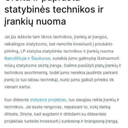
statybinės technikos ir
įrankių nuoma
Jei jūs ieškote tam tikros technikos, įrankių ar įrangos,
reikalingos statyboms, bet nenorite investuoti į produkto
pirkimą, LP statyba statybinės technikos ir įrankių nuoma
Radviliškyje ir Šiauliuose
, suteikia jums galimybę išsinuomoti
mūsų statyboms skirtą įranga. Galime pasiūlyti platų įrankių ir
technikos asortimentą, todėl jums nereikia jaudintis perkant
įrankį (o tuo labiau techniką), kurio jums galbūt prireiks tik
vienam kartui.
Kuo didesnis
statybos projektas
, tuo daugiau reikia įrankių ir
technikos. Jei esate rangovas, nepaisant to, kokį darbą
dirbate, žinote, kad augdami ir dirbdami su didesniais
projektais turėsite investuoti į sunkesnę ir brangesnę įrangą.