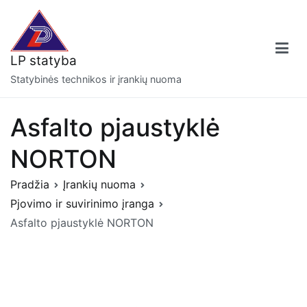
Eiti
prie
turinio
LP statyba
Statybinės technikos ir įrankių nuoma
Asfalto pjaustyklė
NORTON
Pradžia
Įrankių nuoma
Pjovimo ir suvirinimo įranga
Asfalto pjaustyklė NORTON