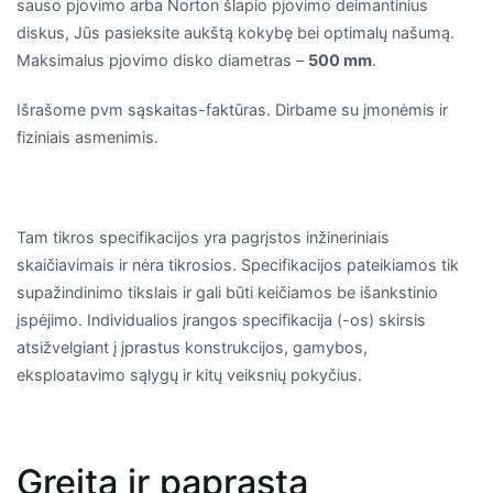
sauso pjovimo arba Norton šlapio pjovimo deimantinius
diskus, Jūs pasieksite aukštą kokybę bei optimalų našumą.
Maksimalus pjovimo disko diametras –
500 mm
.
Išrašome pvm sąskaitas-faktūras. Dirbame su įmonėmis ir
fiziniais asmenimis.
Tam tikros specifikacijos yra pagrįstos inžineriniais
skaičiavimais ir nėra tikrosios. Specifikacijos pateikiamos tik
supažindinimo tikslais ir gali būti keičiamos be išankstinio
įspėjimo. Individualios įrangos specifikacija (-os) skirsis
atsižvelgiant į įprastus konstrukcijos, gamybos,
eksploatavimo sąlygų ir kitų veiksnių pokyčius.
Greita ir paprasta