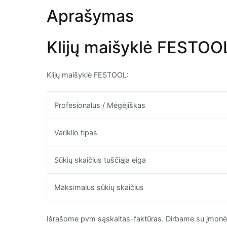
Aprašymas
Klijų maišyklė FESTOOL 
Klijų maišyklė FESTOOL:
Profesionalus / Mėgėjiškas
Variklio tipas
Sūkių skaičius tuščiąja eiga
Maksimalus sūkių skaičius
Išrašome pvm sąskaitas-faktūras. Dirbame su įmonėmi