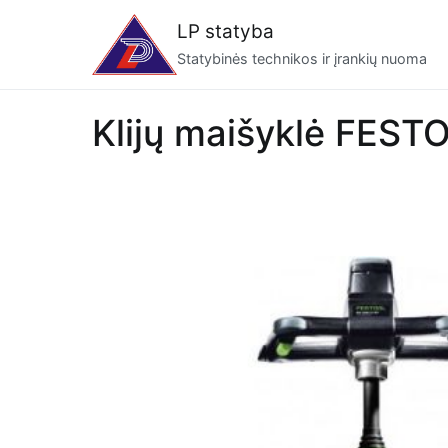
Eiti
LP statyba
prie
Statybinės technikos ir įrankių nuoma
turinio
Klijų maišyklė FEST