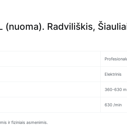
(nuoma). Radviliškis, Šiauliai 
Profesional
Elektrinis
360-630 m
630 /min
s ir fiziniais asmenimis.