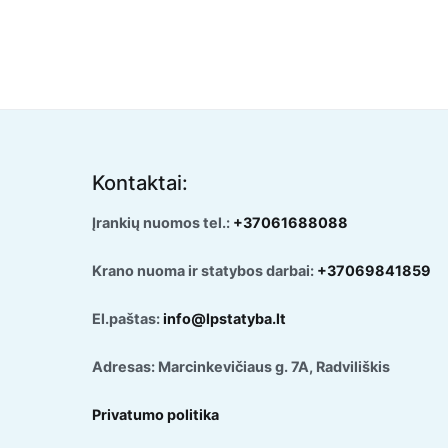
Kontaktai:
Įrankių nuomos tel.:
+37061688088
Krano nuoma ir statybos darbai:
+37069841859
El.paštas:
info@lpstatyba.lt
Adresas: Marcinkevičiaus g. 7A, Radviliškis
Privatumo politika