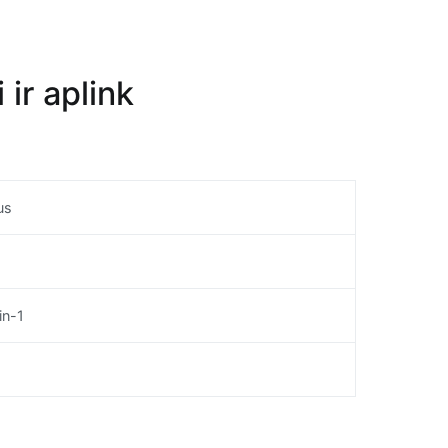
ir aplink
us
in-1