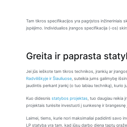
Tam tikros specifikacijos yra pagrįstos inžineriniais s
įspėjimo. Individualios įrangos specifikacija (-os) sk
Greita ir paprasta stat
Jei jūs ieškote tam tikros technikos, įrankių ar įrang
Radviliškyje ir Šiauliuose
, suteikia jums galimybę išsi
jaudintis perkant įrankį (o tuo labiau techniką), kurio 
Kuo didesnis
statybos projektas
, tuo daugiau reikia 
projektais turėsite investuoti į sunkesnę ir brangesnę 
Laimei, tiems, kurie nori maksimaliai padidinti savo in
LP statyba yra tam, kad jūsų darbo diena taptų graž