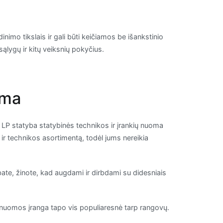
inimo tikslais ir gali būti keičiamos be išankstinio
sąlygų ir kitų veiksnių pokyčius.
oma
ą, LP statyba statybinės technikos ir įrankių nuoma
 ir technikos asortimentą, todėl jums nereikia
rbate, žinote, kad augdami ir dirbdami su didesniais
mą, nuomos įranga tapo vis populiaresnė tarp rangovų.