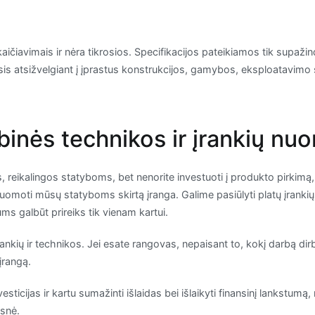
kaičiavimais ir nėra tikrosios. Specifikacijos pateikiamos tik supažind
irsis atsižvelgiant į įprastus konstrukcijos, gamybos, eksploatavimo 
ybinės technikos ir įrankių nu
os, reikalingos statyboms, bet nenorite investuoti į produkto pirkim
nuomoti mūsų statyboms skirtą įranga. Galime pasiūlyti platų įrankių
jums galbūt prireiks tik vienam kartui.
įrankių ir technikos. Jei esate rangovas, nepaisant to, kokį darbą di
įrangą.
vesticijas ir kartu sumažinti išlaidas bei išlaikyti finansinį lankstu
esnė.