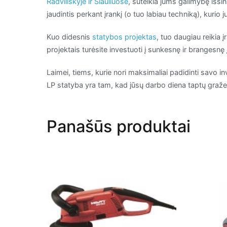
Radviliškyje ir Šiauliuose
, suteikia jums galimybę išsi
jaudintis perkant įrankį (o tuo labiau techniką), kurio 
Kuo didesnis
statybos projektas
, tuo daugiau reikia 
projektais turėsite investuoti į sunkesnę ir brangesnę 
Laimei, tiems, kurie nori maksimaliai padidinti savo in
LP statyba yra tam, kad jūsų darbo diena taptų graž
Panašūs produktai