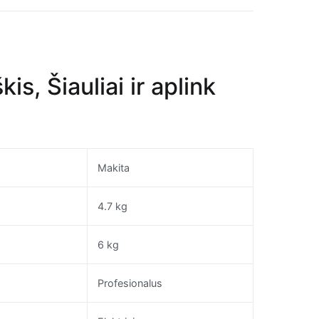
s, Šiauliai ir aplink
Makita
4.7 kg
6 kg
Profesionalus