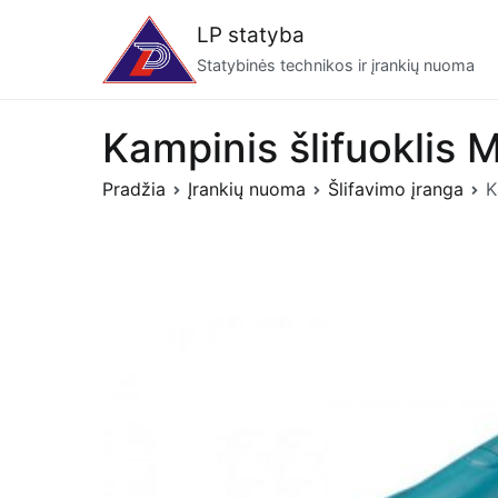
Eiti
LP statyba
prie
Statybinės technikos ir įrankių nuoma
turinio
Kampinis šlifuoklis
Pradžia
Įrankių nuoma
Šlifavimo įranga
K