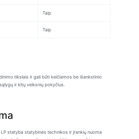
Taip
Taip
inimo tikslais ir gali būti keičiamos be išankstinio
sąlygų ir kitų veiksnių pokyčius.
oma
ą, LP statyba statybinės technikos ir įrankių nuoma