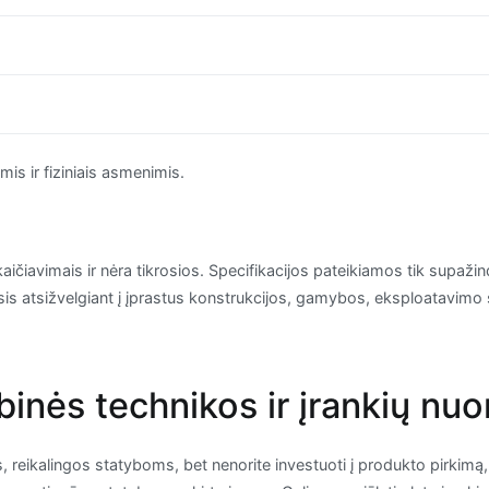
s ir fiziniais asmenimis.
kaičiavimais ir nėra tikrosios. Specifikacijos pateikiamos tik supažind
irsis atsižvelgiant į įprastus konstrukcijos, gamybos, eksploatavimo 
ybinės technikos ir įrankių nu
os, reikalingos statyboms, bet nenorite investuoti į produkto pirkim