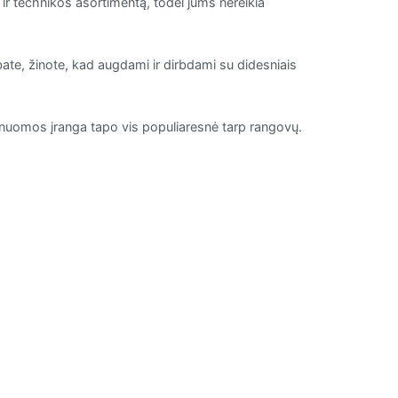
 ir technikos asortimentą, todėl jums nereikia
rbate, žinote, kad augdami ir dirbdami su didesniais
mą, nuomos įranga tapo vis populiaresnė tarp rangovų.