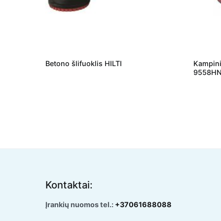
Betono šlifuoklis HILTI
Kampini
9558H
Kontaktai:
Įrankių nuomos tel.:
+37061688088