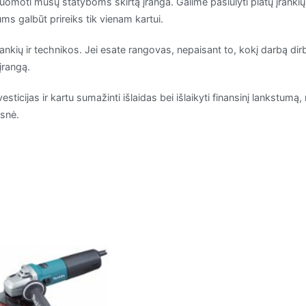
nuomoti mūsų statyboms skirtą įranga. Galime pasiūlyti platų įrankių
jums galbūt prireiks tik vienam kartui.
įrankių ir technikos. Jei esate rangovas, nepaisant to, kokį darbą di
įrangą.
vesticijas ir kartu sumažinti išlaidas bei išlaikyti finansinį lankstu
esnė.