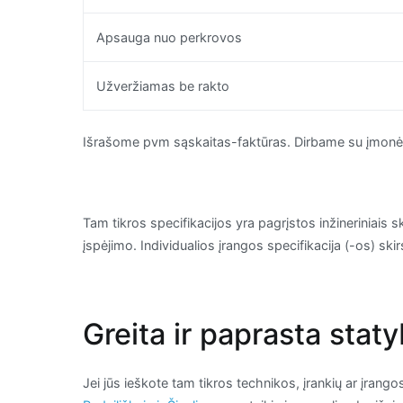
Apsauga nuo perkrovos
Užveržiamas be rakto
Išrašome pvm sąskaitas-faktūras. Dirbame su įmonėmi
Tam tikros specifikacijos yra pagrįstos inžineriniais s
įspėjimo. Individualios įrangos specifikacija (-os) sk
Greita ir paprasta stat
Jei jūs ieškote tam tikros technikos, įrankių ar įrang