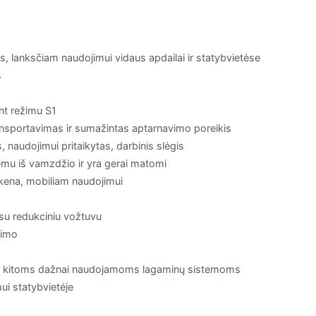
, lanksčiam naudojimui vidaus apdailai ir statybvietėse
s
nt režimu S1
ansportavimas ir sumažintas aptarnavimo poreikis
 naudojimui pritaikytas, darbinis slėgis
rėmu iš vamzdžio ir yra gerai matomi
nkena, mobiliam naudojimui
 su redukciniu vožtuvu
timo
” ir kitoms dažnai naudojamoms lagaminų sistemoms
ui statybvietėje