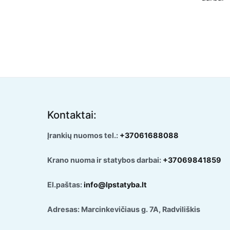
Kontaktai:
Įrankių nuomos tel.:
+37061688088
Krano nuoma ir statybos darbai:
+37069841859
El.paštas:
info@lpstatyba.lt
Adresas: Marcinkevičiaus g. 7A, Radviliškis