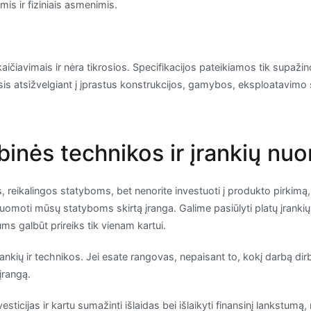
s ir fiziniais asmenimis.
kaičiavimais ir nėra tikrosios. Specifikacijos pateikiamos tik supažind
irsis atsižvelgiant į įprastus konstrukcijos, gamybos, eksploatavimo 
ybinės technikos ir įrankių nu
os, reikalingos statyboms, bet nenorite investuoti į produkto pirkim
nuomoti mūsų statyboms skirtą įranga. Galime pasiūlyti platų įrankių
jums galbūt prireiks tik vienam kartui.
įrankių ir technikos. Jei esate rangovas, nepaisant to, kokį darbą di
įrangą.
vesticijas ir kartu sumažinti išlaidas bei išlaikyti finansinį lankstu