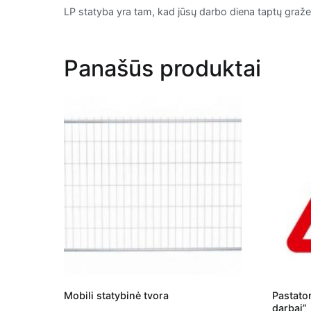
LP statyba yra tam, kad jūsų darbo diena taptų graž
Panašūs produktai
Mobili statybinė tvora
Pastato
darbai”