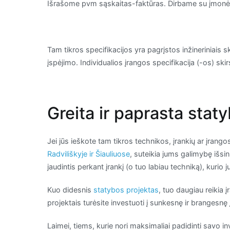
Išrašome pvm sąskaitas-faktūras. Dirbame su įmonėmi
Tam tikros specifikacijos yra pagrįstos inžineriniais s
įspėjimo. Individualios įrangos specifikacija (-os) sk
Greita ir paprasta stat
Jei jūs ieškote tam tikros technikos, įrankių ar įrang
Radviliškyje ir Šiauliuose
, suteikia jums galimybę išsi
jaudintis perkant įrankį (o tuo labiau techniką), kurio 
Kuo didesnis
statybos projektas
, tuo daugiau reikia 
projektais turėsite investuoti į sunkesnę ir brangesnę 
Laimei, tiems, kurie nori maksimaliai padidinti savo in