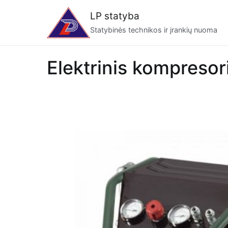
Eiti
LP statyba
prie
Statybinės technikos ir įrankių nuoma
turinio
Elektrinis kompreso