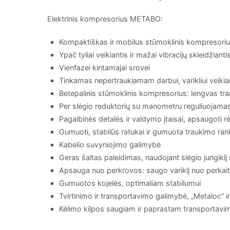
Elektrinis kompresorius METABO:
Kompaktiškas ir mobilus stūmoklinis kompresorius
Ypač tyliai veikiantis ir mažai vibracijų skleidžianti
Vienfazei kintamajai srovei
Tinkamas nepertraukiamam darbui, varikliui veikia
Betepalinis stūmoklinis kompresorius: lengvas tr
Per slėgio reduktorių su manometru reguliuojamas,
Pagalbinės detalės ir valdymo įtaisai, apsaugoti 
Gumuoti, stabilūs ratukai ir gumuota traukimo ra
Kabelio suvyniojimo galimybė
Geras šaltas paleidimas, naudojant slėgio jungiklį
Apsauga nuo perkrovos: saugo variklį nuo perkai
Gumuotos kojelės, optimaliam stabilumui
Tvirtinimo ir transportavimo galimybė, „Metaloc
Kėlimo kilpos saugiam ir paprastam transportavim